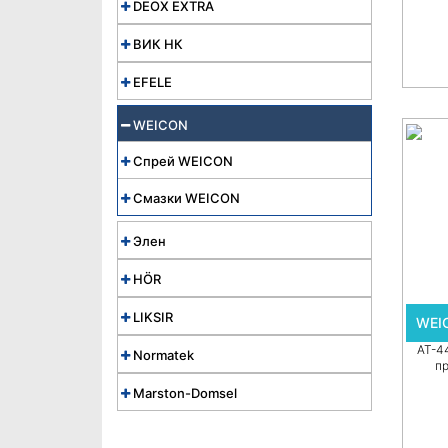
DEOX EXTRA
ВИК НК
EFELE
WEICON
Спрей WEICON
Смазки WEICON
Элен
HÖR
LIKSIR
WEIC
AT-4
Normatek
п
Marston-Domsel