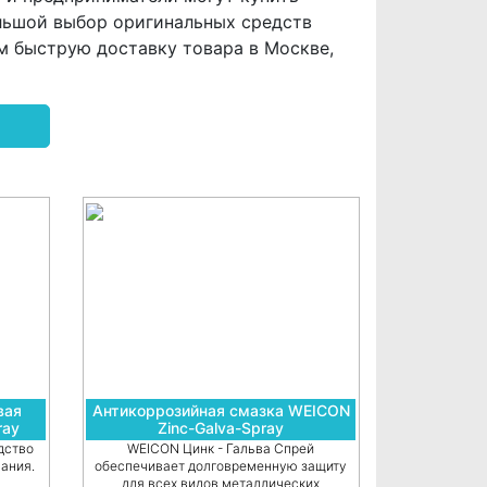
льшой выбор оригинальных средств
м быструю доставку товара в Москве,
вая
Антикоррозийная смазка WEICON
ray
Zinc-Galva-Spray
дство
WEICON Цинк - Гальва Спрей
ания.
обеспечивает долговременную защиту
для всех видов металлических