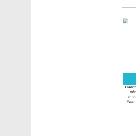
Очист
об
кера
Удал