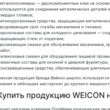
металлополимеры — двухкомпонентные клеи на основе
используются для соединения металлических деталей из
твердых сплавов;
антикоррозионные средства, защищающие металлическ
продлевающие срок службы механизмов и техники;
аэрозольные составы для холодного цинкования — созд
защищающее сталь от коррозии;
проникающие смазки для обслуживания механизмов, п
работ;
силиконовые смазки для оборудования пищевой промы
смазочные составы для оконной и дверной фурнитуры;
консервационные средства, обеспечивающие длительно
еская продукция бренда Вейкон широко используется 
нения и небольших мастерских до крупного машиност
Купить продукцию WEICON 
ернет-магазине компании ПрофКеми юридические лица