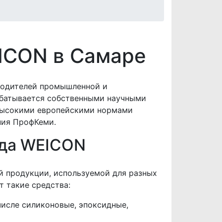
ICON в Самаре
водителей промышленной и
абатывается собственными научными
 высокими европейскими нормами
ния ПрофКеми.
нда WEICON
й продукции, используемой для разных
т такие средства:
числе силиконовые, эпоксидные,