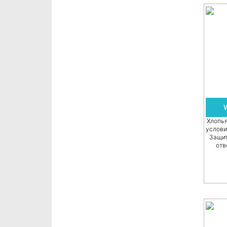
Хлопь
услови
Защит
отв