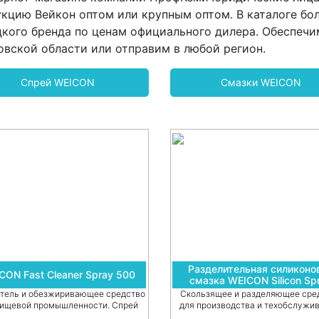
кцию Вейкон оптом или крупным оптом. В каталоге бо
кого бренда по ценам официального дилера. Обеспечи
вской области или отправим в любой регион.
Спрей WEICON
Смазки WEICON
Разделительная силиконо
CON Fast Cleaner Spray 500
смазка WEICON Silicon Sp
тель и обезжиривающее средство
Скользящее и разделяющее сре
пищевой промышленности. Спрей
для производства и техобслужив