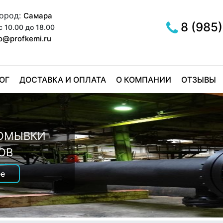
город:
Самара
8 (985)
с 10.00 до 18.00
fo@profkemi.ru
ОГ
ДОСТАВКА И ОПЛАТА
О КОМПАНИИ
ОТЗЫВЫ
МЫВКИ
ER RED
РОМЫВКИ
е
ОВ
е